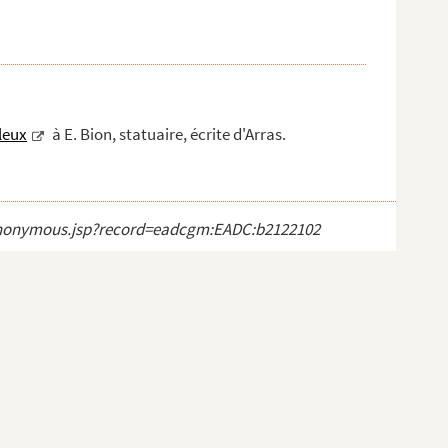
leux
à E. Bion, statuaire, écrite d'Arras.
ct_anonymous.jsp?record=eadcgm:EADC:b2122102