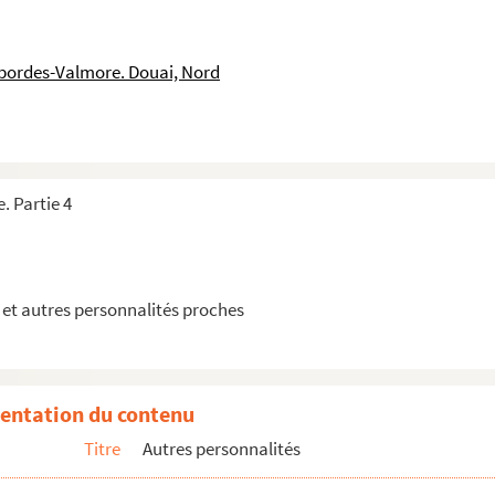
tographe signée à André Taranget. Douai.
Alibert, médecin du roi ,à Juliette Récamier datée de 1828
sbordes-Valmore. Douai, Nord
Dr. Veyne datée du 7 mai 1869
 Pauline Duchambge datée du 28 mai 1822
Sainte-Beuve à Pauline Duchambge
Douai, à M. Constant Petit datée du 11 mai 1866
. Partie 4
t Mr Henry Pinard
(époux puis veuf d'Ondine Valmore) à Maria Castaing
hasse
et autres personnalités proches
he Buisset
 Mourey, poète et écrivain d'art
ord
entation du contenu
destinataire non identifié, probablement Boyer d'Agen, écr...
Titre
Autres personnalités
Alfred Robaut, écrite de Paris
. Bion, statuaire, écrite d'Arras.