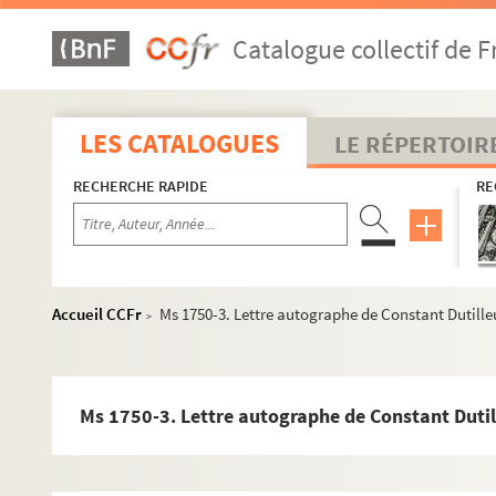
Catalogue collectif de F
LES CATALOGUES
LE RÉPERTOIR
RECHERCHE RAPIDE
RE
Prosper Valmore
Accueil CCFr
Ms 1750-3. Lettre autographe de Constant Dutilleux
>
Hippolyte Valmore
Ondine Valmore
Autres membres de la famille
Ms 1750-3. Lettre autographe de Constant Dutille
Autres personnalités
Correspondance entre tiers