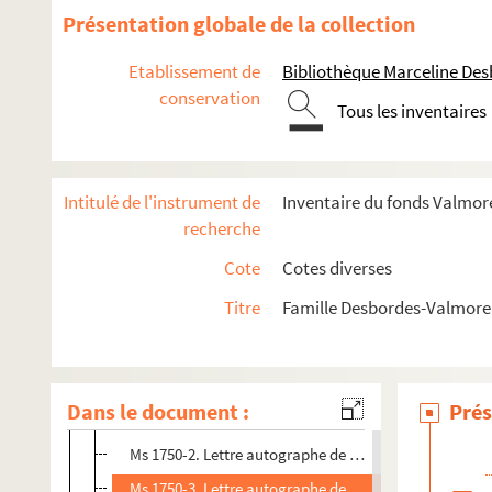
Ms 1419-19. Duthillœul, Hippolyte-Romain. Lettre au
Présentation globale de la collection
Ms 1542-1-323. Copie de lettre du baron Jean-Louis d'
Etablissement de
Bibliothèque Marceline De
Ms 1542-1-332. Copie de lettre de Claude Turpault au 
conservation
Tous les inventaires
Ms 1542-2-381. Copie de lettre de Charles Pougens à
Ms 1542-2-413. Copie de lettre de Charles-Augustin 
Ms 1542-2-486. Copie de lettre d'A. Asselin, maire de 
Intitulé de l'instrument de
Inventaire du fonds Valmore
Ms 1575. Correspondance entre M. Eugène Abraham e
recherche
Ms 1624. Lettres autographes de Jacques Langlais 
Cote
Cotes diverses
Ms 1626. Lettres autographes adressées à Félix Del
Titre
Famille Desbordes-Valmore 
Ms 1627. Lettre autographe de Palmyre Bra à Hyacint
Ms 1629. Lettres autographes d'Henri Duhem à Gabriel
Ms 1633. Lettres autographes de Nicolas Martin du N
Dans le document :
Prés
Ms 1750-1. Lettre autographe de Lucien Descaves à un 
Ms 1750-2. Lettre autographe de Constant Dutilleux à 
Ms 1750-3. Lettre autographe de Constant Dutilleux à E