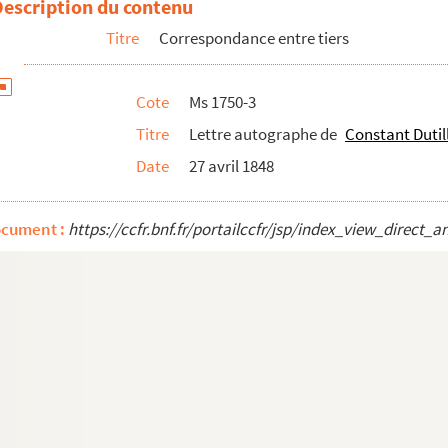
Description du contenu
Alfred Robaut, écrite de Paris
Titre
Correspondance entre tiers
destinataire non identifié, écrite de Vienne (Autriche)
ry à un douaisien inconnu
Cote
Ms 1750-3
olyte-Romain Duthilloeul, juge de paix à Douai
Titre
Lettre autographe de
Constant Dutil
ieur Delsart
Date
27 avril 1848
ieur Lemaire, statuaire
e non identifié et écrite de Paris.
ocument :
https://ccfr.bnf.fr/portailccfr/jsp/index_view_dire
connu et écrite de Paris
connu et écrite de Paris
in Leglay, archiviste du département du Nord, à M. de Campign...
e Campigneulles à M. Leglay
 et écrite de Lille
uis Cousin à M. Leglay
ien Baude et écrite de Clermont-Ferrand