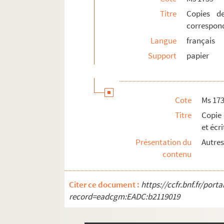
Titre
Copies de
Ms 1766-169. Lettre autographe à Ondine V
correspon
Ms 1766-170. Lettre autographe à Ondine V
Langue
français
Ms 1766-171. Lettre autographe à Ondine La
Support
papier
Ms 1766-172. Lettre autographe à Ondine La
Ms 1766-173. Lettre autographe à Ondine La
Ms 1766-174. Lettre autographe à Ondine Va
Cote
Ms 17
Ms 1766-175. Lettre autographe à Ondine V
Titre
Copie 
Ms 1766-176. Lettre autographe à Ondine V
et écr
Ms 1766-177. Lettre autographe à Ondine V
Présentation du
Autres
contenu
Ms 1766-178. Lettre autographe à Jacques L
Ms 1766-179. Lettre autographe à Jacques La
Citer ce document :
https://ccfr.bnf.fr/por
Ms 1766-180. Lettre autographe à Jacques L
record=eadcgm:EADC:b2119019
Ms 1766-181. Lettre autographe à Jacques L
Ms 1766-182. Lettre autographe à Jacques L