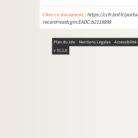
Citer ce document :
https://ccfr.bnf.fr/por
record=eadcgm:EADC:b2118898
Plan du site
Mentions Légales
Accessibilit
v 31.1.0