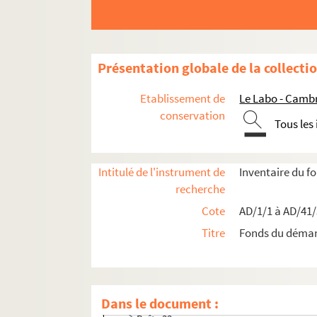
Travaux de voirie
Bâtiments communaux
Édifices religieux
Présentation globale de la collecti
Travaux de salubrité publique
Aménagements urbains
Etablissement de
Le Labo - Camb
conservation
Mouvement parcellaire
Tous les
Boîte 25
Boîte 26
Intitulé de l'instrument de
Inventaire du 
Boîte 27
recherche
Boîte 28
Cote
AD/1/1 à AD/41
Boîte 29
Titre
Fonds du déma
Boîte 30
Boîte 31
Boîte 32
Dans le document :