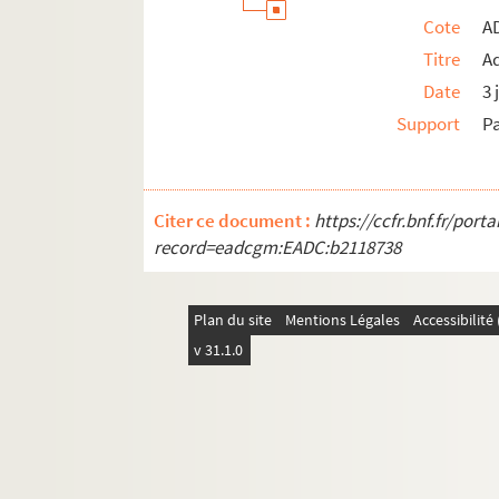
Cote
A
Titre
Ad
Date
3 
Support
P
Citer ce document :
https://ccfr.bnf.fr/por
record=eadcgm:EADC:b2118738
Plan du site
Mentions Légales
Accessibilit
v 31.1.0