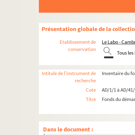
Travaux de voirie
Bâtiments communaux
Présentation globale de la collecti
Édifices religieux
Etablissement de
Le Labo - Camb
Travaux de salubrité publique
conservation
Aménagements urbains
Tous les
Mouvement parcellaire
Boîte 25
Intitulé de l'instrument de
Inventaire du 
recherche
Boîte 26
Cote
AD/1/1 à AD/41
Boîte 27
Titre
Fonds du déma
Boîte 28
Boîte 29
Boîte 30
Dans le document :
Boîte 31