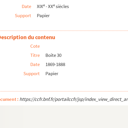
e
e
Date
XIX
- XX
siècles
Support
Papier
Description du contenu
Cote
Titre
Boîte 30
 emplacement pour le dépôt de l'usine électrique - ville d...
Date
1869-1888
Support
Papier
ement des fortifications
ocument :
https://ccfr.bnf.fr/portailccfr/jsp/index_view_dire