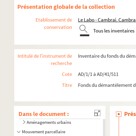
Présentation globale de la collection
Etablissement de
Le Labo - Cambrai. Cambra
conservation
Tous les inventaires
Intitulé de l'instrument de
Inventaire du fonds du dé
recherche
Cote
AD/1/1 à AD/41/511
Travaux de voirie
Titre
Fonds du démantèlement d
Bâtiments communaux
Édifices religieux
Dans le document :
Travaux de salubrité publique
Prés
Aménagements urbains
Mouvement parcellaire