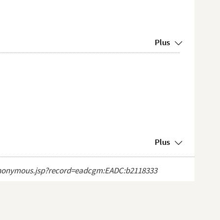
Plus
Plus
ct_anonymous.jsp?record=eadcgm:EADC:b2118333