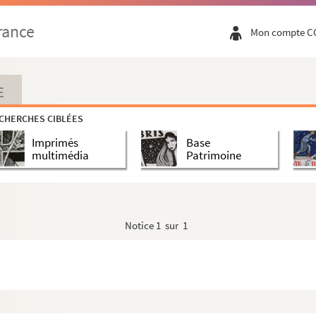
rance
Mon compte C
E
CHERCHES CIBLÉES
Imprimés
Base
multimédia
Patrimoine
Notice
1 sur 1