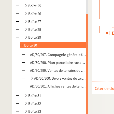
Boîte 25
Boîte 26
Boîte 27
Boîte 28
Boîte 29
Boîte 30
AD/30/297. Compagnie générale française de tramways -
AD/30/298. Plan parcellaire rue aux Chevaux
AD/30/299. Ventes de terrains de 1882 et 1888
AD/30/300. Divers ventes de terrains issus du déras
AD/30/301. Affiches ventes de terrains 1888-1920 (1)
Citer ce d
Boîte 31
Boîte 32
Boîte 33