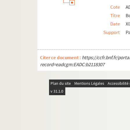
Cote
A
Titre
B
Date
X
Support
P
Citer ce document :
https://ccfr.bnf.fr/por
record=eadcgm:EADC:b2118307
Plan du site
Mentions Légales
Accessibilit
v 31.1.0