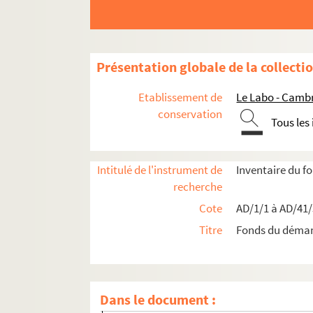
Présentation globale de la collecti
Etablissement de
Le Labo - Camb
conservation
Tous les
Travaux de voirie
Intitulé de l'instrument de
Inventaire du 
Bâtiments communaux
recherche
Édifices religieux
Cote
AD/1/1 à AD/41
Travaux de salubrité publique
Titre
Fonds du déma
Aménagements urbains
Mouvement parcellaire
Dans le document :
Boîte 25