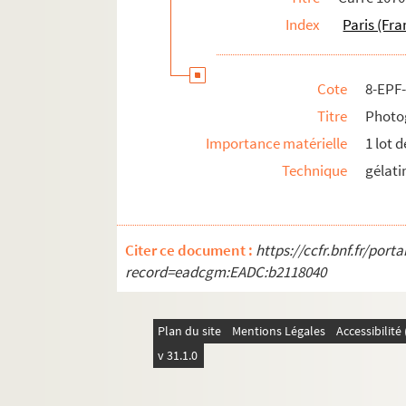
Index
Paris (Fra
Cote
8-EPF
Titre
Photog
Importance matérielle
1 lot 
Technique
gélati
Citer ce document :
https://ccfr.bnf.fr/por
record=eadcgm:EADC:b2118040
Plan du site
Mentions Légales
Accessibilit
v 31.1.0