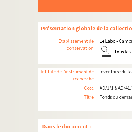
AD/26/293.31. Voie C
AD/26/293.32. Boulevard Est-Nord
AD/26/293.33. Ilot du Carré de Paille
Présentation globale de la collecti
AD/26/293.34. Ilot allée Saint-Roch
AD/26/293.35. Boulevard Sud
Etablissement de
Le Labo - Camb
AD/26/293.36. Voie CA
conservation
Tous les
AD/26/293.37. Boulevard Dupleix
AD/26/293.38. Boulevard extérieur H
Intitulé de l'instrument de
Inventaire du 
AD/26/293.39. Voie V' et V
recherche
AD/26/293.40. Voie S
Cote
AD/1/1 à AD/41
AD/26/293.41. Voie J
Titre
Fonds du déma
AD/26/293.42. Rue de Belfort
AD/26/293.43. Voie BX
AD/26/293.44. Voie départementale n°26
Dans le document :
AD/26/293.45. Voie CB