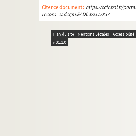
Citer ce document :
https://ccfr.bnf.fr/por
record=eadcgm:EADC:b2117837
Plan du site
Mentions Légales
Accessibilit
v 31.1.0