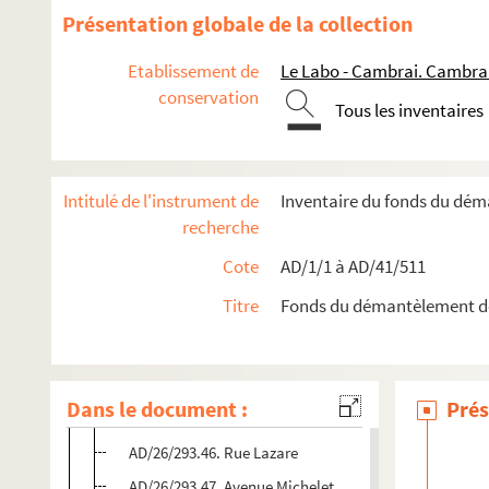
AD/26/293.33. Ilot du Carré de Paille
Présentation globale de la collection
AD/26/293.34. Ilot allée Saint-Roch
Etablissement de
Le Labo - Cambrai. Cambra
AD/26/293.35. Boulevard Sud
conservation
Tous les inventaires
AD/26/293.36. Voie CA
AD/26/293.37. Boulevard Dupleix
AD/26/293.38. Boulevard extérieur H
Intitulé de l'instrument de
Inventaire du fonds du dé
AD/26/293.39. Voie V' et V
recherche
AD/26/293.40. Voie S
Cote
AD/1/1 à AD/41/511
AD/26/293.41. Voie J
Titre
Fonds du démantèlement d
AD/26/293.42. Rue de Belfort
AD/26/293.43. Voie BX
AD/26/293.44. Voie départementale n°26
Dans le document :
Prés
AD/26/293.45. Voie CB
AD/26/293.46. Rue Lazare
AD/26/293.47. Avenue Michelet