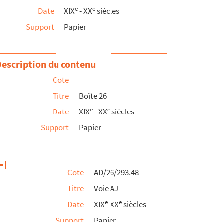
e
e
Date
XIX
- XX
siècles
Support
Papier
Description du contenu
Cote
Titre
Boîte 26
e
e
Date
XIX
- XX
siècles
Support
Papier
Cote
AD/26/293.48
Titre
Voie AJ
e
e
Date
XIX
-XX
siècles
Support
Papier