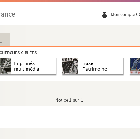
rance
Mon compte C
E
CHERCHES CIBLÉES
Imprimés
Base
multimédia
Patrimoine
Notice
1 sur 1