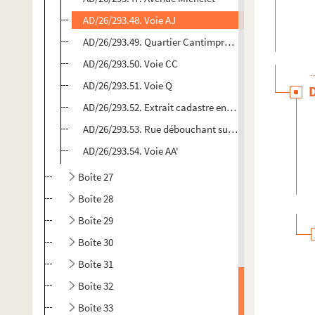
AD/26/293.48. Voie AJ
AD/26/293.49. Quartier Cantimpré-Escaut
AD/26/293.50. Voie CC
AD/26/293.51. Voie Q
AD/26/293.52. Extrait cadastre environ rue Paul Bert
AD/26/293.53. Rue débouchant sur la place de la Gare
AD/26/293.54. Voie AA'
Boîte 27
Boîte 28
Boîte 29
Boîte 30
Boîte 31
Boîte 32
Boîte 33