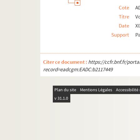
Cote
A
Titre
V
Date
X
Support
P
Citer ce document :
https://ccfr.bnf.fr/por
record=eadcgm:EADC:b2117449
Plan du site
Mentions Légales
Accessibilit
v 31.1.0