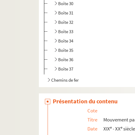
Boîte 30
Boîte 31
Boîte 32
Boîte 33
Boîte 34
Boîte 35
Boîte 36
Boîte 37
Chemins de fer
Documents administratifs
Documents divers
Présentation du contenu
Cote
Titre
Mouvement par
e
e
Date
XIX
- XX
siècl