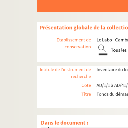
AD/25/289. Divers plans parcellaire
AD/25/290. Liste de ventes de terrains
AD/25/291. Plan parcellaire à main levé 
Présentation globale de la collecti
AD/25/292. Plan parcellaire à main levée
Etablissement de
Le Labo - Camb
AD/25/293. Ventes de terrains du démant
conservation
Tous les
AD/25/293.1. Rue Pierre D'Ailly
AD/25/293.2. Boulevard Nord - abor
Intitulé de l'instrument de
Inventaire du 
AD/25/293.3. Place de la tour d'Aba
recherche
AD/25/293.4. Rue Charles Quint
Cote
AD/1/1 à AD/41
AD/25/293.5. Rue de Lille
Titre
Fonds du déma
AD/25/293.6. Rue de Chateaudun
AD/25/293.7. Rue de Saint-Quentin
AD/25/293.8. Allée Saint-Roch
Dans le document :
AD/25/293.9. Voie L