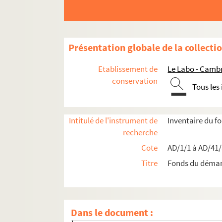
Présentation globale de la collecti
Etablissement de
Le Labo - Camb
conservation
Tous les
Intitulé de l'instrument de
Inventaire du 
Travaux de voirie
recherche
Bâtiments communaux
Cote
AD/1/1 à AD/41
Édifices religieux
Titre
Fonds du déma
Travaux de salubrité publique
Boîte 17
Boîte 18
Dans le document :
Boîte 19