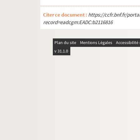
Citer ce document :
https://ccfr.bnf.fr/por
record=eadcgm:EADC:b2116816
Plan du site
Mentions Légales
Accessibilit
v 31.1.0