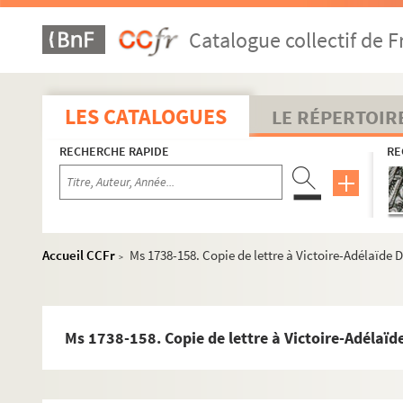
Ms 1738-130. Copie de lettre à Prosper Valmore à Paris
Catalogue collectif de F
Ms 1738-131. Copie de lettre à Hippolyte Valmore à Par
Ms 1738-132. Copie de lettre à Prosper Valmore à Paris
Ms 1738-133. Copie de lettre conjointe de Marceline e
LES CATALOGUES
LE RÉPERTOIR
Ms 1738-134. Copie de lettre à Camille Derains à Paris
RECHERCHE RAPIDE
RE
Ms 1738-135. Copie de lettre à Hippolyte Valmore à Pari
Ms 1738-136. Copie de lettre à Hippolyte Valmore à Par
Ms 1738-137. Copie de lettre à Prosper Valmore à Paris
Ms 1738-138. Copie de lettre au Dr. Veyne datée du 20 
Accueil CCFr
Ms 1738-158. Copie de lettre à Victoire-Adélaïde 
>
Ms 1738-139. Copie de lettre à Prosper Valmore à Paris
Ms 1738-140. Copie de lettre à Louise Babeuf à Paris, 
Ms 1738-141. Copie de lettre à Hippolyte Valmore à Par
Ms 1738-158. Copie de lettre à Victoire-Adélaïd
Ms 1738-142. Copie de lettre à Louise Babeuf datée d
Ms 1738-143. Copie de lettre à Jean-Baptiste Gergerè