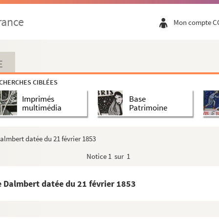
 datée du 25 septembre 1852 et écrite de Saint-Denis d'Anjo...
rance
Mon compte C
is, datée du 30 septembre 1852 et écrite de Saint-Denis d'A...
, datée du 2 octobre 1852 et écrite de Saint-Denis d'Anjou
t Ondine Valmore à Hippolyte et Prosper Valmore à Paris daté...
E
 datée du 4 octobre 1852 et écrite de Saint-Denis d'Anjou
CHERCHES CIBLÉES
s, datée du 4 ou 18 octobre 1852 et écrite de Saint-Denis ...
Imprimés
Base
is, datée du 9 octobre 1852 et écrite de Paris
multimédia
Patrimoine
, datée du 17 octobre 1852 et écrite de Saint-Denis d'Anjou
octobre 1852 et écrite de Paris
Dalmbert datée du 21 février 1853
, datée du 25 octobre 1852 et écrite de Saint-Denis d'Anjou
Notice
1 sur 1
datée du 25 octobre 1852 et écrite de Saint-Denis d'Anjou.
is, datée du 29 octobre 1852 et écrite de Saint-Denis d'Anj...
e Dalmbert datée du 21 février 1853
u 10 novembre 1852
s à Bordeaux, datée du 9 décembre 1852