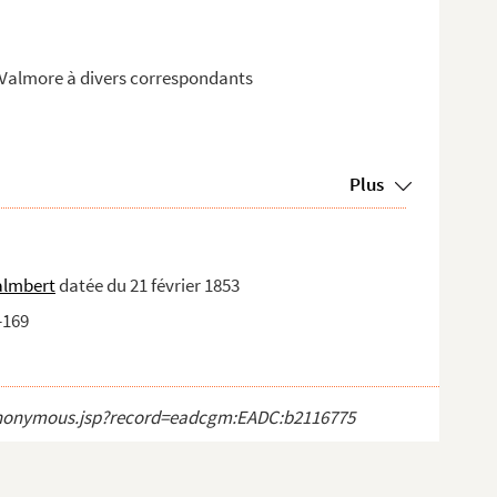
-Valmore à divers correspondants
Plus
almbert
datée du 21 février 1853
-169
ct_anonymous.jsp?record=eadcgm:EADC:b2116775