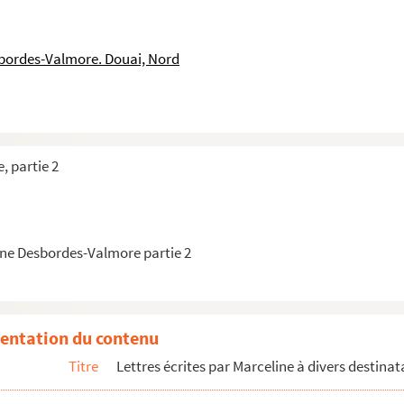
tée du 14 décembre 1852 et écrite de Paris
décembre 1852 à Paris et écrite de Passy
sbordes-Valmore. Douai, Nord
s datée du 27 décembre 1852 et écrite de Passy
, datée du 29 décembre 1852 et écrite de Passy
l datée du 8 janvier 1853 et écrite de Passy
robablement datée du 29 janvier 1854
, partie 2
tée du 10 janvier 1853 et écrite de Paris
tre de l'instruction publique, datée du 12 janvier 1853 et...
is, datée du 12 janvier 1853 et écrite de Passy
ne Desbordes-Valmore partie 2
ée du 30 janvier 1853 et écrite de Passy
 l'Ile Bourbon datée du 3 février 1853 et écrite de Passy
is-Vincent Raspail datée du 6 février 1853 et écrite de Par...
entation du contenu
-Beuve à Paris datée du 15 février 1853.
Titre
Lettres écrites par Marceline à divers destinat
 à Doullens, datée du 17 février 1853 et écrite de Paris
ert datée du 21 février 1853