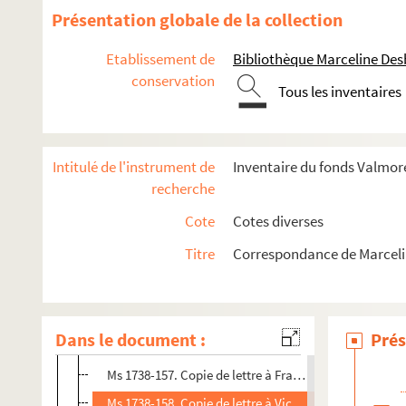
Ms 1738-144. Copie de lettre à Pauline Duchambge, da
Présentation globale de la collection
Ms 1738-145. Copie de lettre au Dr. Veyne datée du 19 
Etablissement de
Bibliothèque Marceline De
Ms 1738-146. Copie de lettre à Prosper Valmore à Pari
conservation
Tous les inventaires
Ms 1738-147. Copie de lettre à Camille Derains à Paris
Ms 1738-148. Copie de lettre à François Vincent Raspai
Ms 1738-149. Copie de fragment de lettre à Richard p
Intitulé de l'instrument de
Inventaire du fonds Valmore
Ms 1738-150. Copie de lettre à Désiré Dubois à Douai da
recherche
Ms 1738-151. Copie de lettre à Hippolyte Fortoul, minis
Cote
Cotes diverses
Ms 1738-152. Copie de lettre à Hippolyte Valmore à Par
Titre
Correspondance de Marceli
Ms 1738-153. Copie de lettre à Ernest Doré à Paris, dat
Ms 1738-154. Copie de lettre à M. Auguste Lacaussade à
Ms 1738-155. Copie de lettre à Mme Raspail pour Franço
Dans le document :
Prés
Ms 1738-156. Copie de lettre à Charles-Augustin Sainte
Ms 1738-157. Copie de lettre à François-Vincent Raspail
Ms 1738-158. Copie de lettre à Victoire-Adélaïde Dalmb