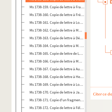
Ms 1738-159. Copie de lettre à François Vincent Raspai
Ms 1738-160. Copie de lettre à Frédéric Lepeytre à Mars
Ms 1738-161. Copie de lettre à Louise Babeuf à Paris, d
Ms 1738-162. Copie de lettre à Mme Camille Richard da
Ms 1738-163. Copie de lettre à Désiré Dubois, économ
Ms 1738-164. Copie de lettre à M. Auguste Brizeux datée
Ms 1738-165. Copie de lettre de Louise Babeuf datée d
Ms 1738-166. Copie de lettre à Mme Camille Richard da
Ms 1738-167. Copie de lettre à Auguste Veyne datée du 
Ms 1738-168. Copie de lettre à Henri et Aimé Langlais
Ms 1738-169. Copie de lettre à Louise Babeuf datée du
Ms 1738-170. Copie de lettre à Jacques Langlais à Sain
Citer ce d
Ms 1738-171. Copie d'un fragment de lettre à Félix Del
Ms 1738-172. Copie de lettre à Félix Delhasse à Bruxel