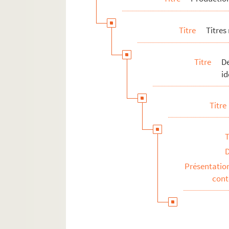
Titre
Titres
Titre
De
id
Titre
T
Présentatio
con