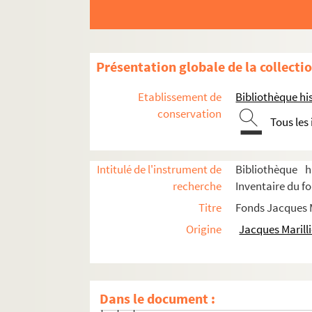
Il ne faut jurer de rien
Knock (projet)
Lacenaire
Présentation globale de la collecti
Liliom
Etablissement de
Bibliothèque his
Les misérables
conservation
Tous les
La nuit de Tanger (Etchevery)
Point A
Le roi-cerf
Intitulé de l'instrument de
Bibliothèque h
recherche
Inventaire du fo
Tosca
Titre
Fonds Jacques M
Un bal masqué
Origine
Jacques Marilli
Une lune pour les déshérités
Titres non identifiés
Dessins de costume pour des spect
Dans le document :
Dessins et photographies de décor po