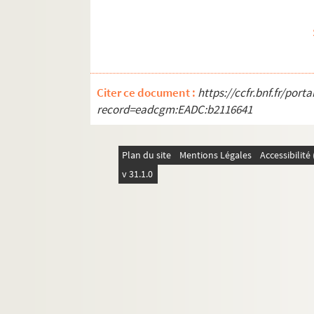
Citer ce document :
https://ccfr.bnf.fr/por
record=eadcgm:EADC:b2116641
Plan du site
Mentions Légales
Accessibilit
v 31.1.0