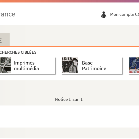
rance
Mon compte C
E
CHERCHES CIBLÉES
Imprimés
Base
multimédia
Patrimoine
Notice
1 sur 1