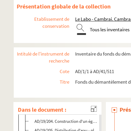
Présentation globale de la collection
Travaux de salubrité publique
Etablissement de
Le Labo - Cambrai. Cambra
Boîte 17
conservation
Boîte 18
Tous les inventaires
Boîte 19
AD/19/196. Soumissions d'entrepreneurs pour l'entret
Intitulé de l'instrument de
Inventaire du fonds du dé
AD/19/197. Ville de Cambrai - plan des canalisations 
recherche
AD/19/198. Achêvement de l'égout collecteur et des po
Cote
AD/1/1 à AD/41/511
AD/19/199. Correspondance entre l'architecte et un e
Titre
Fonds du démantèlement d
AD/19/200. Travaux d'égouts avenue Michelet, rue de l
AD/19/201. Échange entre la fonderie Pont-à-Mousson 
AD/19/202. Renseignements sur la situation de la Soc
Dans le document :
Prés
AD/19/203. Bons d'entretien de la ville par différentes
AD/19/204. Construction d'un égout faubourg Saint-
AD/19/205. Distribution d'eau - plan des bornes fontai