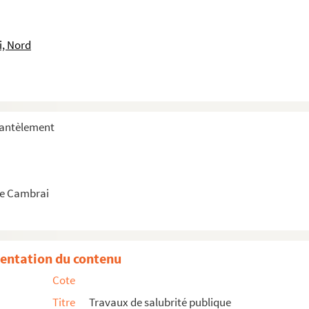
i, Nord
ien des chaussées et promenades de la ville de Cambrai
mantèlement
posées au 20 octobre 1902
nts du boulevard de la Liberté
ntrepreneur
e Cambrai
a porte Robert, rue de la Herse et rue de Caudry
et l'ingénieur directeur
iété des Eaux de Cambrai
entation du contenu
 entreprises
Cote
Druon
Titre
Travaux de salubrité publique
nes existantes et de celles projetées