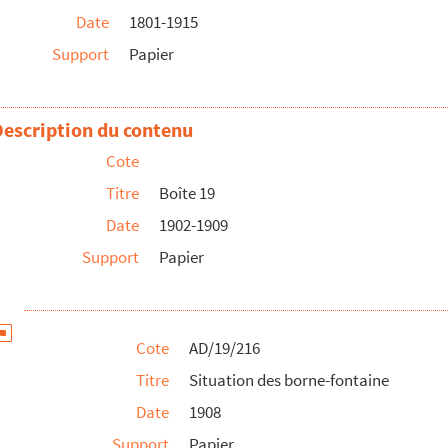
Date
1801-1915
nciennes et allée Saint-Roch
Support
Papier
ement en asphalte des trottoirs les plus fréquentés
nlieue
Description du contenu
e septique automatique
Cote
Titre
Boîte 19
Date
1902-1909
Support
Papier
a rue du Cateau et l'origine de l'gout actuel sous la ru...
 de Cantimpré
Cote
AD/19/216
Titre
Situation des borne-fontaine
t-Cloud
Date
1908
l'installation d'un réseau de canalisation d'éclairage e...
Support
Papier