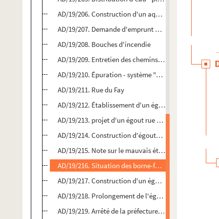
AD/19/206. Construction d'un aqueduc avenue de Vale
AD/19/207. Demande d'emprunt pour un projet de revêt
AD/19/208. Bouches d'incendie
AD/19/209. Entretien des chemins et trottoirs de la ba
AD/19/210. Épuration - système "septie tank" ou foss
AD/19/211. Rue du Fay
AD/19/212. Établissement d'un égout rue Gauthier
AD/19/213. projet d'un égout rue du Hainaut
AD/19/214. Construction d'égouts entre l'abreuvoir de l
AD/19/215. Note sur le mauvais état de chaussée rue
AD/19/216. Situation des borne-fontaine
AD/19/217. Construction d'un égout rue de Rumilly
AD/19/218. Prolongement de l'égout de l'avenue Sain
AD/19/219. Arrêté de la préfecture du Nord au sujet de 