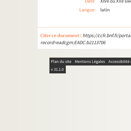
Date
XIVe ou XVe siè
Langue
latin
Citer ce document :
https://ccfr.bnf.fr/por
record=eadcgm:EADC:b2113706
Plan du site
Mentions Légales
Accessibilit
v 31.1.0