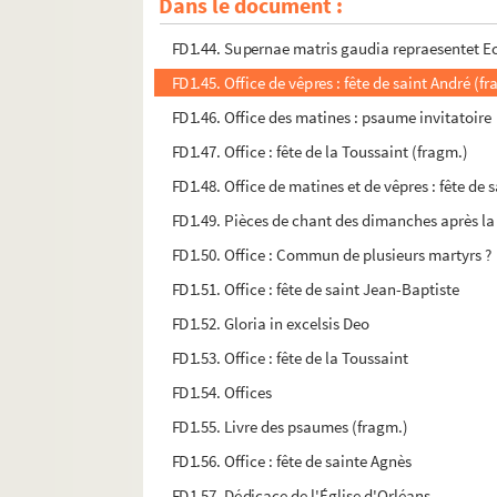
Dans le document :
FD1.43. Hymnaire (?) (fragm.)
FD1.44. Supernae matris gaudia repraesentet Ec
FD1.45. Office de vêpres : fête de saint André (f
FD1.46. Office des matines : psaume invitatoire
FD1.47. Office : fête de la Toussaint (fragm.)
FD1.48. Office de matines et de vêpres : fête de 
FD1.49. Pièces de chant des dimanches après la
FD1.50. Office : Commun de plusieurs martyrs ?
FD1.51. Office : fête de saint Jean-Baptiste
FD1.52. Gloria in excelsis Deo
FD1.53. Office : fête de la Toussaint
FD1.54. Offices
FD1.55. Livre des psaumes (fragm.)
FD1.56. Office : fête de sainte Agnès
FD1.57. Dédicace de l'Église d'Orléans