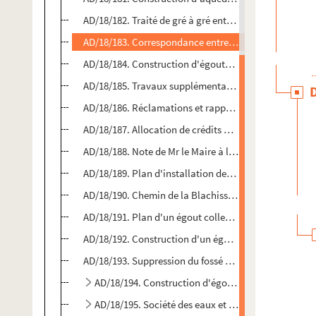
AD/18/182. Traité de gré à gré entre la mairie et Mr Rou
AD/18/183. Correspondance entre la mairie de Cambrai 
AD/18/184. Construction d'égouts entre la citadelle e
AD/18/185. Travaux supplémentaires d'égouts rue de C
AD/18/186. Réclamations et rapports au sujet de l'éc
AD/18/187. Allocation de crédits à Cambrai par la pré
AD/18/188. Note de Mr le Maire à l'agent-voyer au su
AD/18/189. Plan d'installation des bouches d'incend
AD/18/190. Chemin de la Blachisserie en face de l'éta
AD/18/191. Plan d'un égout collecteur pour les rues S
AD/18/192. Construction d'un égout rue Saint-Ladre
AD/18/193. Suppression du fossé des Pierres Jumelles 
AD/18/194. Construction d'égouts route départemanta
AD/18/195. Société des eaux et distribution des eau