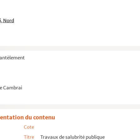
i, Nord
mantèlement
e Cambrai
entation du contenu
Cote
Titre
Travaux de salubrité publique
a citadelle