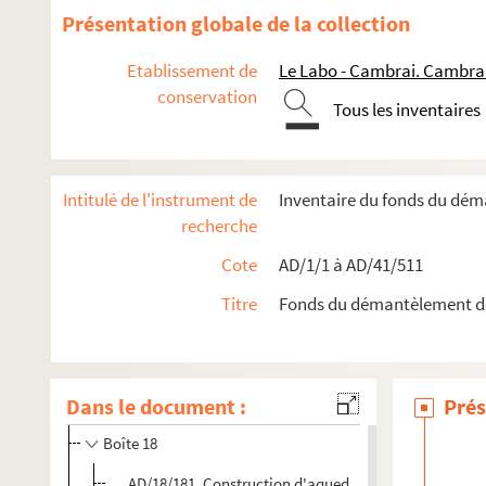
Présentation globale de la collection
Etablissement de
Le Labo - Cambrai. Cambra
conservation
Tous les inventaires
Intitulé de l'instrument de
Inventaire du fonds du dé
recherche
Cote
AD/1/1 à AD/41/511
Travaux de voirie
Bâtiments communaux
Titre
Fonds du démantèlement d
Édifices religieux
Travaux de salubrité publique
Dans le document :
Prés
Boîte 17
Boîte 18
AD/18/181. Construction d'aqueducs entre la gare et l