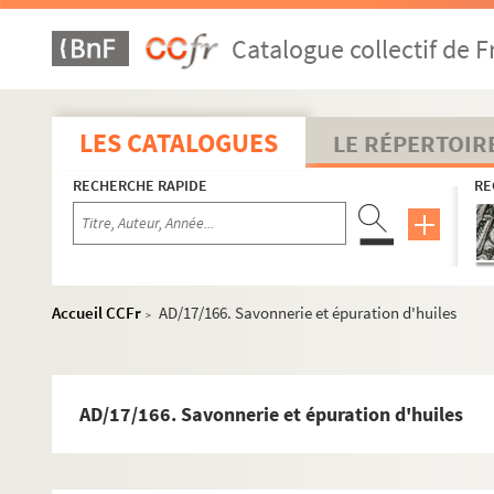
Catalogue collectif de F
LES CATALOGUES
LE RÉPERTOIR
RECHERCHE RAPIDE
RE
Accueil CCFr
AD/17/166. Savonnerie et épuration d'huiles
>
AD/17/166. Savonnerie et épuration d'huiles
Travaux de voirie
Bâtiments communaux
Édifices religieux