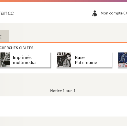
rance
Mon compte C
E
CHERCHES CIBLÉES
Imprimés
Base
multimédia
Patrimoine
Notice
1 sur 1