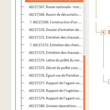
AD/17/167. Route nationale - trottoirs et entretien -
AD/17/168. Bassin de décantation des eaux du réseau 
AD/17/169. Construction d'un égout destiné à recueil
AD/17/170. Dossier d'entretien des voies, trottoirs et 
AD/17/171. Entretien des chaussées et construction de 
AD/17/172. Entretien des chemins ruraux
AD/17/173. Entretien des chaussées et promenades pu
AD/17/174. Lettre du préfet du nord au sous-préfet au s
AD/17/175. Décret du préfet concernant les égouts aux
AD/17/176. Égout rue de Flandres et des Cordiers - rec
AD/17/177. Rapport de l'agent-voyer au sujet de la re
AD/17/178. Rapport de l'ingénieur des ponts et chauss
AD/17/179. Rapport de l'agent-voyer communal sur l'e
AD/17/180. Grosses réparations - viabilité des trotto