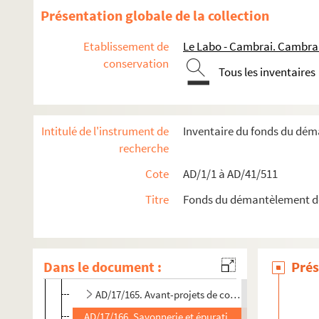
Présentation globale de la collection
Travaux de salubrité publique
Etablissement de
Le Labo - Cambrai. Cambra
Boîte 17
conservation
Tous les inventaires
AD/17/155. Profil en long de rues - écoulement des ea
AD/17/156. Construction d'un aqueduc ovoïde au faub
AD/17/157. Reisneignements relatifs à l'écoulement de
Intitulé de l'instrument de
Inventaire du fonds du dé
AD/17/158. Croquis de l'allée de Corsignies et du trac
recherche
AD/17/159. Croquis d'une bouche siphoïde sur la rou
Cote
AD/1/1 à AD/41/511
AD/17/160. Eaux
Titre
Fonds du démantèlement d
AD/17/161. Urinoirs
AD/17/162. Hygiène-Salubrité
AD/17/163. Enlèvement des boues et balayage - récla
Dans le document :
Prés
AD/17/164. Réclamations des particuliers - infiltratio
AD/17/165. Avant-projets de construction d'égouts
AD/17/166. Savonnerie et épuration d'huiles