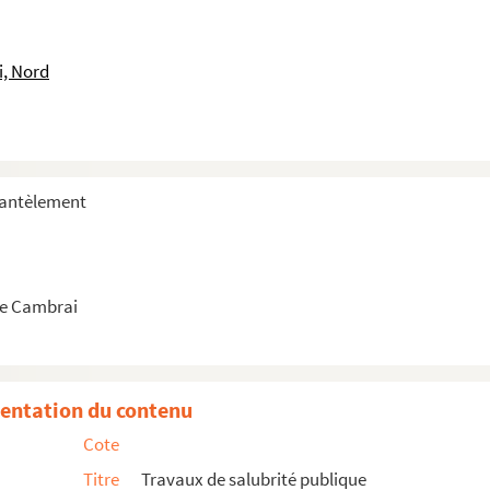
i, Nord
ux
ourg Saint-Ladre sur 530 mètres
s eaux pluviales et ménagères des maisons riveraines de l'...
mantèlement
é des canalisations
te du Cateau
e Cambrai
mations
entation du contenu
ns dans les maisons
Cote
, d'aqueducs et de déplacement de canalisations
Titre
Travaux de salubrité publique