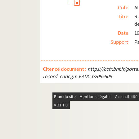
Cote
A
Titre
Ra
de
Date
1
Support
P
Citer ce document :
https://ccfr.bnf.fr/por
record=eadcgm:EADC:b2095509
Plan du site
Mentions Légales
Accessibilit
v 31.1.0