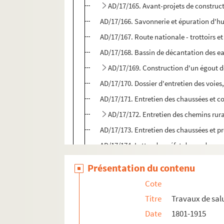
AD/17/165. Avant-projets de construc
AD/17/166. Savonnerie et épuration d'hu
AD/17/167. Route nationale - trottoirs e
AD/17/168. Bassin de décantation des ea
AD/17/169. Construction d'un égout des
AD/17/170. Dossier d'entretien des voies,
AD/17/171. Entretien des chaussées et co
AD/17/172. Entretien des chemins rur
AD/17/173. Entretien des chaussées et 
AD/17/174. Lettre du préfet du nord au so
AD/17/175. Décret du préfet concernant l
Présentation du contenu
AD/17/176. Égout rue de Flandres et des 
Cote
AD/17/177. Rapport de l'agent-voyer au 
Titre
Travaux de sal
AD/17/178. Rapport de l'ingénieur des po
Date
1801-1915
AD/17/179. Rapport de l'agent-voyer com