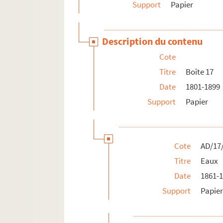
Support
Papier
AD/17/180. Grosses réparations - viabili
Boîte 18
Description du contenu
Boîte 19
Cote
Boîte 20
Titre
Boîte 17
Aménagements urbains
Date
1801-1899
Mouvement parcellaire
Support
Papier
Chemins de fer
Documents administratifs
Documents divers
Cote
AD/17
Titre
Eaux
Date
1861-
Support
Papie