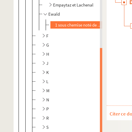
Empaytaz et Lachenal
Ewald
1 sous chemise noté de la main d'Auguste
F
G
H
J
K
L
M
N
P
Citer ce d
R
S