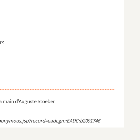
la main d'Auguste Stoeber
ct_anonymous.jsp?record=eadcgm:EADC:b2091746