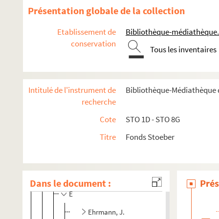
Présentation globale de la collection
Etablissement de
Bibliothèque-médiathèque.
conservation
Ehrenfried Stoeber
Tous les inventaires
Correspondance
Tiroir 1D. Oberlin-Ehrenfried
Intitulé de l'instrument de
Bibliothèque-Médiathèque d
Tiroir 2D. Correspondance Ehrenfried Stoeber
recherche
3 listes manuscrites (Robert Stoeber?) de corres
Cote
STO 1D - STO 8G
A
Titre
Fonds Stoeber
B
C
D
Dans le document :
Prés
E
Ehrmann, J.