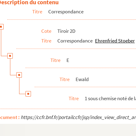
Description du contenu
Titre
Correspondance
 Stoeber
Cote
Tiroir 2D
Titre
Correspondance
Ehrenfried Stoeber
Titre
E
Titre
Ewald
Titre
1 sous chemise noté de 
ocument :
https://ccfr.bnf.fr/portailccfr/jsp/index_view_dire