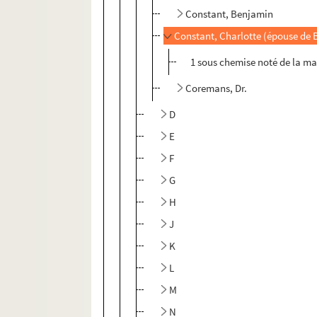
Constant, Benjamin
Constant, Charlotte (épouse de
1 sous chemise noté de la ma
Coremans, Dr.
D
E
F
G
H
J
K
L
M
N