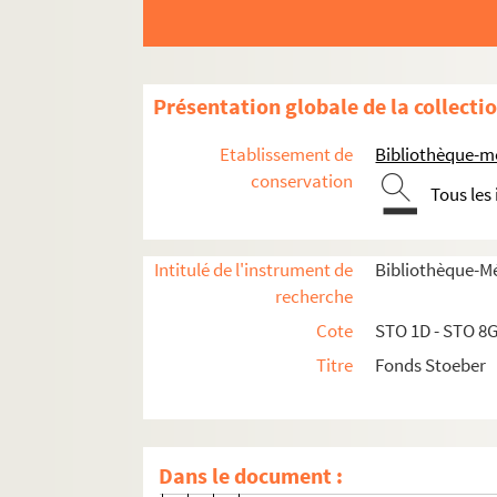
Présentation globale de la collecti
Ehrenfried Stoeber
Etablissement de
Bibliothèque-m
conservation
Correspondance
Tous les
Tiroir 1D. Oberlin-Ehrenfried
Tiroir 2D. Correspondance Ehrenfried S
Intitulé de l'instrument de
Bibliothèque-M
recherche
3 listes manuscrites (Robert Stoebe
Cote
STO 1D - STO 8
A
Titre
Fonds Stoeber
B
C
Coehorn
Dans le document :
Coehorn, V.