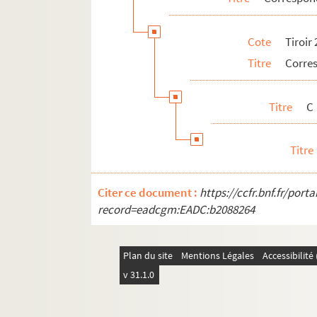
Cote
Tiroir
Titre
Corre
Titre
C
Titre
Citer ce document :
https://ccfr.bnf.fr/por
record=eadcgm:EADC:b2088264
Plan du site
Mentions Légales
Accessibilit
v 31.1.0