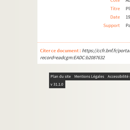
Cote
A
Titre
Pl
Date
1
Support
P
Citer ce document :
https://ccfr.bnf.fr/por
record=eadcgm:EADC:b2087632
Plan du site
Mentions Légales
Accessibilit
v 31.1.0