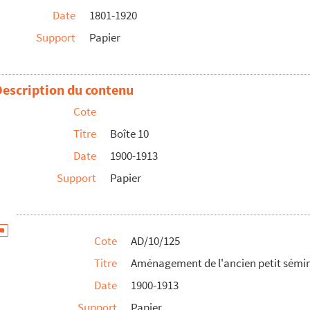
Date
1801-1920
Support
Papier
n hospice de vieillards
Description du contenu
hospice
Cote
Titre
Boîte 10
Date
1900-1913
Support
Papier
Cote
AD/10/125
Titre
Aménagement de l'ancien petit sémina
Date
1900-1913
Support
Papier