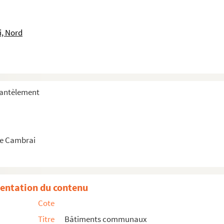
i, Nord
mantèlement
e Cambrai
entation du contenu
Cote
Titre
Bâtiments communaux