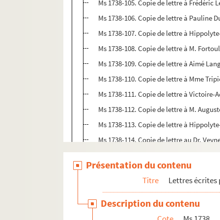
Ms 1738-105. Copie de lettre à Frédéric L
Ms 1738-106. Copie de lettre à Pauline 
Ms 1738-107. Copie de lettre à Hippolyte
Ms 1738-108. Copie de lettre à M. Fortoul,
Ms 1738-109. Copie de lettre à Aimé Lan
Ms 1738-110. Copie de lettre à Mme Tripie
Ms 1738-111. Copie de lettre à Victoire-
Ms 1738-112. Copie de lettre à M. Auguste
Ms 1738-113. Copie de lettre à Hippolyt
Ms 1738-114. Copie de lettre au Dr. Veyne
Ms 1738-115. Copie de lettre à M. Fortoul,
Présentation du contenu
Ms 1738-116. Copie de lettre à Désiré Du
Titre
Lettres écrites
Ms 1738-117. Copie de lettre à Victoire-
Ms 1738-118. Copie de lettre à Félix Delh
Description du contenu
Ms 1738-119. Copie de lettre à Caroline O
Cote
Ms 1738