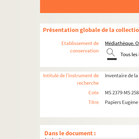
Lettres envoyées par Eugène Sue
MS 2379.I. Lettres adressées à Eugène Sue
A
Présentation globale de la collecti
B
Etablissement de
Médiathèque. Or
C
conservation
Tous les
D
E
Intitulé de l'instrument de
Inventaire de l
F
recherche
G
Cote
MS 2379-MS 258
G, f. 4-6. Lettre de Mme Galabert de
Titre
Papiers Eugène
G, f. 7-8. Lettre de François Gavache
G, f. 9-12. Lettre d'Emile de Girardin
G, f. 13-14. Lettre de M. Girona
Dans le document :
G, f. 15-19. Lettre de M. Godard