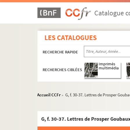
Catalogue co
LES CATALOGUES
RECHERCHE RAPIDE
Imprimés
multimédia
RECHERCHES CIBLÉES
Accueil CCFr
G, f. 30-37. Lettres de Prosper Goub
>
Écrits d'Eugène Sue
G, f. 30-37. Lettres de Prosper Goubau
Correspondance