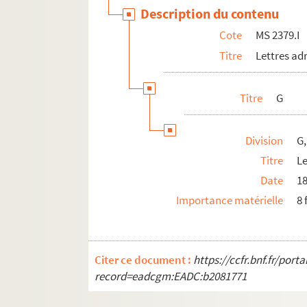
Description du contenu
Cote
MS 2379.I
Titre
Lettres ad
Titre
G
Division
G,
Titre
Le
Date
1
Importance matérielle
8 
Citer ce document :
https://ccfr.bnf.fr/por
record=eadcgm:EADC:b2081771