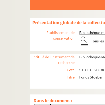
Tiroir 2G. Correspondance Auguste Stoeber
H
I-J
Présentation globale de la collecti
K.a
Etablissement de
Bibliothèque-m
K.b
conservation
Ma-Me
Tous les
Mi-Mü
N
Intitulé de l'instrument de
Bibliothèque-M
O
recherche
P
Cote
STO 1D - STO 8
U-V
Titre
Fonds Stoeber
1 liste manuscrite de correspon
Uhland, Ludwig
Dans le document :
Ulrich