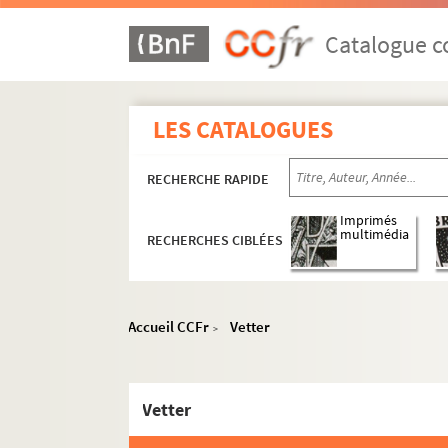
Catalogue co
LES CATALOGUES
RECHERCHE RAPIDE
Imprimés
multimédia
RECHERCHES CIBLÉES
Ehrenfried Stoeber
Accueil CCFr
Vetter
>
Auguste Stoeber
Correspondance
Vetter
Tiroir 1G. Correspondance Auguste St