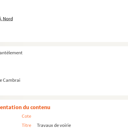
i, Nord
mantèlement
g St-Jean et Croix à Poteries
e Cambrai
avage du tronçon entre le petit chemin et la rue de Rumi...
9 de Cambrai à Trescault et à Gouzeaucourt, dans la traver...
berté et achèvement de l'égout collecteur - adjudication...
entation du contenu
liberté et achèvement de l'égout collecteur - adjudicat...
Cote
Titre
Travaux de voirie
 pour des pavés et bordures