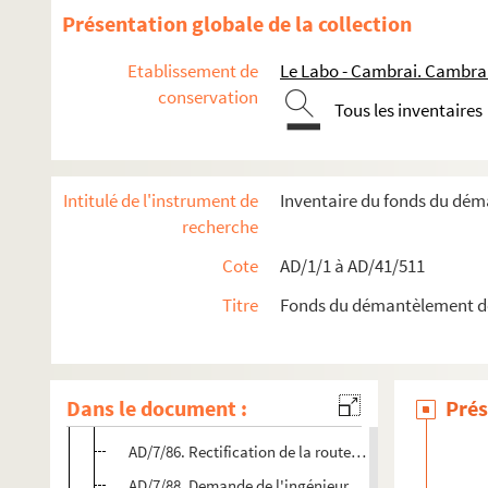
Boîte 4
Présentation globale de la collection
Boîte 5
Etablissement de
Le Labo - Cambrai. Cambra
Boîte 6
conservation
Boîte 7
Tous les inventaires
AD/7/77. Rectification d'une route
AD/7/78. Croquis des boulevards
Intitulé de l'instrument de
Inventaire du fonds du dé
AD/7/79. Dossier des alignements délivrés
recherche
AD/7/80. Travaux de réfection rue Porte Notre-Dame
Cote
AD/1/1 à AD/41/511
AD/7/81. Demande d'élargissement de la chaussée Ran
Titre
Fonds du démantèlement d
AD/7/82. Chemin rural n°60 dit de "grande ceinture" p
AD/7/83. Affiche chemin de grande Communication n°2
AD/7/84. Construction des ponts du boulevard de la Li
Dans le document :
Prés
AD/7/85. Construction de ponts sur le boulevard de la 
AD/7/86. Rectification de la route nationale n°17
AD/7/88. Demande de l'ingénieur à l'architecte voyer