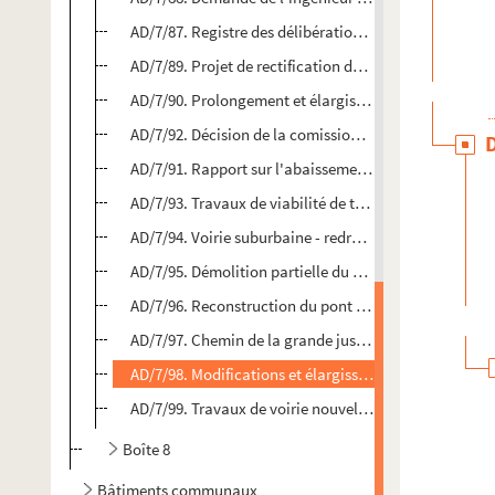
AD/7/87. Registre des délibérations du Conseil Munici
AD/7/89. Projet de rectification du plan d'alignement
AD/7/90. Prolongement et élargissement du chemin ru
AD/7/92. Décision de la comission départementale - 
AD/7/91. Rapport sur l'abaissement de la rue de la p
AD/7/93. Travaux de viabilité de terrains situés sur le 
AD/7/94. Voirie suburbaine - redressement de la petit
AD/7/95. Démolition partielle du pont sur l'Escaut en 
AD/7/96. Reconstruction du pont du boulevard Duplei
AD/7/97. Chemin de la grande justice - rectification, 
AD/7/98. Modifications et élargissement des routes d
AD/7/99. Travaux de voirie nouvelle - lot n°2 - entrep
Boîte 8
Bâtiments communaux