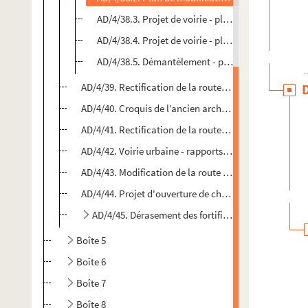
AD/4/38.3. Projet de voirie - plan en détail du po
AD/4/38.4. Projet de voirie - plan du Pont rouge 
AD/4/38.5. Démantèlement - partie comprise être l
AD/4/39. Rectification de la route nationale n°39 deva
AD/4/40. Croquis de l’ancien archevêché - projet d’ou
AD/4/41. Rectification de la route nationale n°17 à la 
AD/4/42. Voirie urbaine - rapports sur les demandes 
AD/4/43. Modification de la route nationale n°39
AD/4/44. Projet d'ouverture de chemins dans le faub
AD/4/45. Dérasement des fortifications de la port
Boîte 5
Boîte 6
Boîte 7
Boîte 8