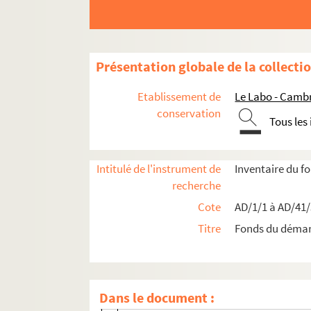
Présentation globale de la collecti
Etablissement de
Le Labo - Camb
conservation
Tous les
Travaux de voirie
Intitulé de l'instrument de
Inventaire du 
recherche
Boîte 1
Cote
AD/1/1 à AD/41
Boîte 2
Titre
Fonds du déma
AD/2/18. Ouverture de chemins ruraux - e
AD/2/19. Chemin du Pont-aux-Moulins - 
AD/2/20. Rue des Halles
Dans le document :
AD/2/21. Rectification de la route na