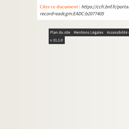
Citer ce document :
https://ccfr.bnf.fr/por
record=eadcgm:EADC:b2077405
Plan du site
Mentions Légales
Accessibilit
v 31.1.0