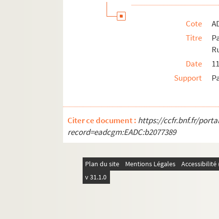
Cote
A
Titre
P
Ru
Date
11
Support
P
Citer ce document :
https://ccfr.bnf.fr/por
record=eadcgm:EADC:b2077389
Plan du site
Mentions Légales
Accessibilit
v 31.1.0