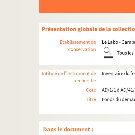
Travaux de voirie
Boîte 1
Présentation globale de la collecti
Boîte 2
Etablissement de
Le Labo - Camb
AD/2/18. Ouverture de chemins ruraux - e
conservation
Tous les
AD/2/19. Chemin du Pont-aux-Moulins - 
AD/2/20. Rue des Halles
Intitulé de l'instrument de
Inventaire du 
AD/2/21. Rectification de la route natio
recherche
AD/2/21.1. Réfection des trottoirs 18
Cote
AD/1/1 à AD/41
AD/2/21.2. Modification et pavage de
Titre
Fonds du déma
AD/2/21.3. Divers devis approuvés - 
AD/2/21.4. Rapport de l'ingénieur or
AD/2/21.5. Extrait des procès verbaux
Dans le document :
AD/2/21.6. Extrait du registre des dé