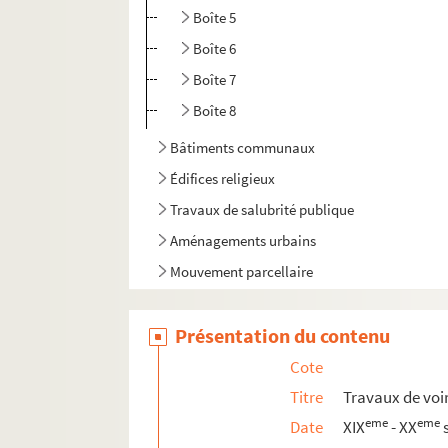
Boîte 5
Boîte 6
Boîte 7
Boîte 8
Bâtiments communaux
Édifices religieux
Travaux de salubrité publique
Aménagements urbains
Mouvement parcellaire
Chemins de fer
Présentation du contenu
Documents administratifs
Documents divers
Cote
Titre
Travaux de voi
eme
eme
Date
XIX
- XX
s