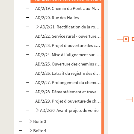
AD/2/19. Chemin du Pont-aux-Moulins - étude spécia
AD/2/20. Rue des Halles
AD/2/21. Rectification de la route nationale n°29 
AD/2/22. Service rural - ouverture de chemins dans la
AD/2/23. Projet d'ouverture des chemins dans la banli
AD/2/24. Mise à l'alignement sur la rue des Clefs (rout
AD/2/25. Ouverture des chemins ruraux - travaux de t
AD/2/26. Extrait du registre des délibérations du Conse
AD/2/27. Prolongement du chemin de la Justice
AD/2/28. Démantèlement et travaux divers - avant-proj
AD/2/29. Projet d'ouverture de chemins dans la banlieu
AD/2/30. Avant-projets de voirie
Boîte 3
Boîte 4