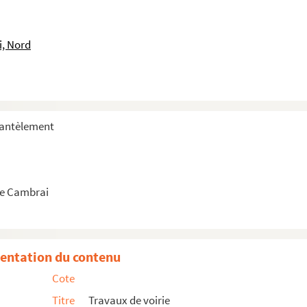
i, Nord
mantèlement
e Cambrai
entation du contenu
Cote
Titre
Travaux de voirie
aint-Ladre et de Niergnies (tronçon B)