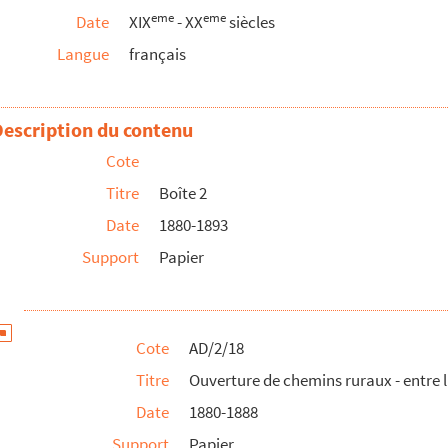
eme
eme
Date
XIX
- XX
siècles
le
Langue
français
et de la route départementale n°23 à la porte Notre-Dame
 banlieue
Description du contenu
eue - plan parcellaire
Cote
e nationale n°29) et sur la rue de Quérénaing des mais...
Titre
Boîte 2
errassement de pavage et de maçonneries - décompte défini...
Date
1880-1893
il Municipal de la ville de Cambrai - pavage de la voi...
Support
Papier
et des travaux à exécuter pour la construction de chauss...
e - section F - Plan parcellaire
Cote
AD/2/18
Titre
Ouverture de chemins ruraux - entre l
Date
1880-1888
Support
Papier