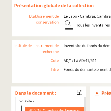
Présentation globale de la collection
Etablissement de
Le Labo - Cambrai. Cambra
conservation
Tous les inventaires
Intitulé de l'instrument de
Inventaire du fonds du dé
recherche
Cote
AD/1/1 à AD/41/511
Titre
Fonds du démantèlement d
Travaux de voirie
Dans le document :
Prés
Boîte 1
Boîte 2
AD/2/18. Ouverture de chemins ruraux - entre la rue S