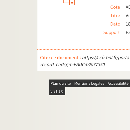
Cote
A
Titre
Vi
Date
1
Support
P
Citer ce document :
https://ccfr.bnf.fr/por
record=eadcgm:EADC:b2077350
Plan du site
Mentions Légales
Accessibilit
v 31.1.0