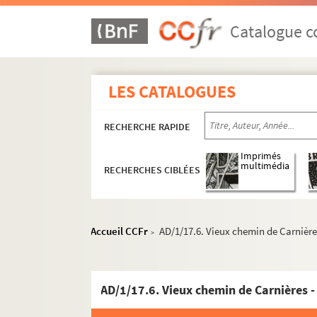
Catalogue co
LES CATALOGUES
RECHERCHE RAPIDE
Imprimés
multimédia
RECHERCHES CIBLÉES
Travaux de voirie
Boîte 1
Accueil CCFr
AD/1/17.6. Vieux chemin de Carnière
>
AD/1/1. Plan de la route départementale
AD/1/2. Servie de voirie - instructions g
AD/1/17.6. Vieux chemin de Carnières 
AD/1/3. Ouverture de chemins dans la ban
AD/1/4. Ouverture d'une rue entre la plac