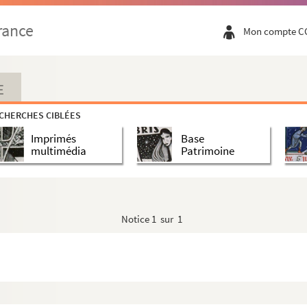
rance
Mon compte C
E
CHERCHES CIBLÉES
Imprimés
Base
multimédia
Patrimoine
Notice
1 sur 1
n C, D, B, A - Plan parcellaire
re et l'impasse de la porte de Paris - exécution des ...