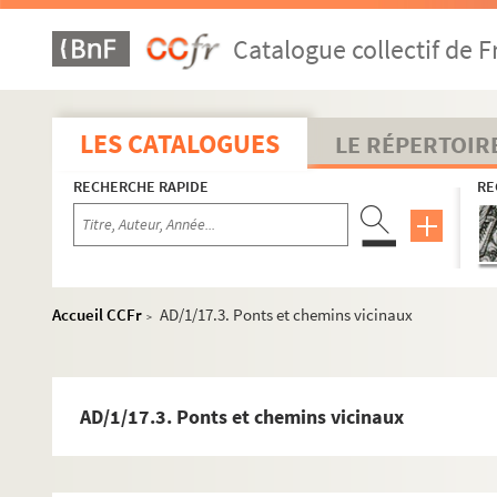
Catalogue collectif de F
LES CATALOGUES
LE RÉPERTOIR
RECHERCHE RAPIDE
RE
Travaux de voirie
Boîte 1
Accueil CCFr
AD/1/17.3. Ponts et chemins vicinaux
>
AD/1/1. Plan de la route départementale n°23
AD/1/2. Servie de voirie - instructions générales
AD/1/3. Ouverture de chemins dans la banlieue - Sectio
AD/1/17.3. Ponts et chemins vicinaux
AD/1/4. Ouverture d'une rue entre la place Saint-Sépulc
AD/1/5. Divers croquis et plans