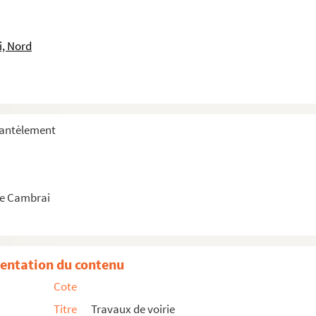
 long et en travers
i, Nord
verture de voie rue des Docks
autour de la porte Notre-Dame
et élargissements
mantèlement
 entre la route départementale n°11 et la route impérial...
e Cambrai
a route de Paris et la route du Cateau
entation du contenu
Cote
vicinaux
Titre
Travaux de voirie