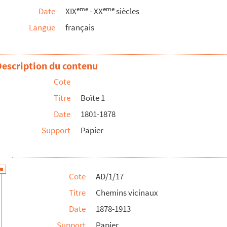
eme
eme
Date
XIX
- XX
siècles
1907 à 1909
Langue
français
otements
e pavage
Description du contenu
Cote
Titre
Boîte 1
Date
1801-1878
Support
Papier
Cote
AD/1/17
Titre
Chemins vicinaux
Date
1878-1913
Support
Papier