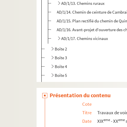
AD/1/13. Chemins ruraux
AD/1/14. Chemin de ceinture de Cambrai -
AD/1/15. Plan rectifié du chemin de Qu
AD/1/16. Avant-projet d'ouverture des ch
AD/1/17. Chemins vicinaux
Boîte 2
Boîte 3
Boîte 4
Boîte 5
Boîte 6
Boîte 7
Présentation du contenu
Boîte 8
Cote
Bâtiments communaux
Titre
Travaux de voi
eme
eme
Date
XIX
- XX
s
Édifices religieux