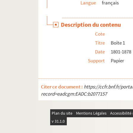
Langue
français
Travaux de salubrité publique
Aménagements urbains
Mouvement parcellaire
Description du contenu
Chemins de fer
Cote
Documents administratifs
Titre
Boîte 1
Documents divers
Date
1801-1878
Support
Papier
Citer ce document :
https://ccfr.bnf.fr/por
record=eadcgm:EADC:b2077157
Plan du site
Mentions Légales
Accessibilit
v 31.1.0