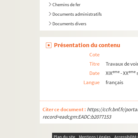
Chemins de fer
Documents administratifs
Documents divers
Présentation du contenu
Cote
Titre
Travaux de voi
eme
eme
Date
XIX
- XX
s
Langue
français
Citer ce document :
https://ccfr.bnf.fr/por
record=eadcgm:EADC:b2077153
Plan du site
Mentions Légales
Accessibilit