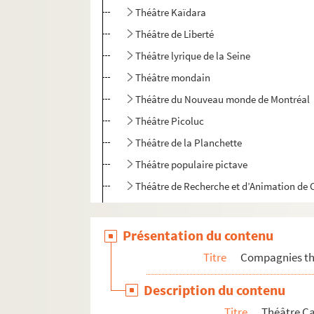
Théâtre Kaïdara
Théâtre de Liberté
Théâtre lyrique de la Seine
Théâtre mondain
Théâtre du Nouveau monde de Montréal
Théâtre Picoluc
Théâtre de la Planchette
Théâtre populaire pictave
Théâtre de Recherche et d’Animation de C
Théâtre du Regard 9
Théâtre Sans Domicile
Présentation du contenu
Théâtre d'Union culturelle de Paris
Titre
Compagnies thé
Théâtre de la vallée
Description du contenu
Les trois Jeanne
Titre
Théâtre Ca