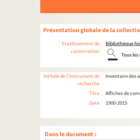
4-AFF-005235. Licedei
4-AFF-005298. Marionnettes à la française 
Les marionnettes théâtrales
Présentation globale de la collecti
4-AFF-005158. Murray Louis Dance Compan
Les Musicomédiens
Etablissement de
Bibliothèque his
Le Nouvel Opéra de chambre de Paris
conservation
Tous les
Opéra Éclaté
Organisation théâtrale française
Intitulé de l'instrument de
Inventaire des 
Le Pepac
recherche
Productions d'aujourd'hui
Titre
Affiches de comp
Les Productions du dauphin
Date
1900-2015
Pavinala. Troupe nationale malgache
Pinder
La Queue du chat
Dans le document :
La Salamandre