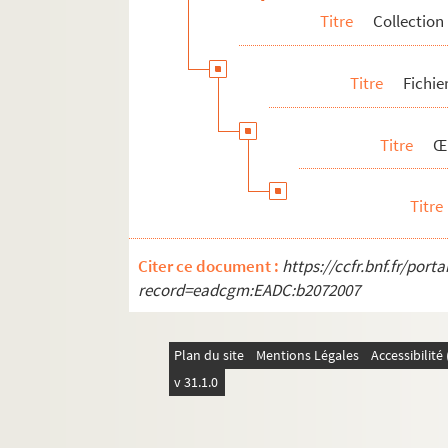
Titre
Collection
Titre
Fichie
Titre
Œ
Titre
Citer ce document :
https://ccfr.bnf.fr/por
record=eadcgm:EADC:b2072007
Plan du site
Mentions Légales
Accessibilit
v 31.1.0