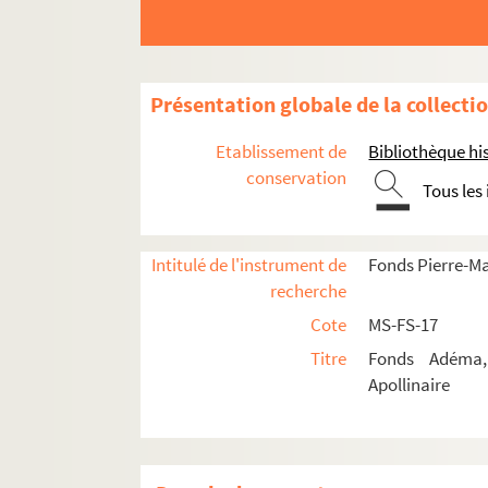
Présentation globale de la collecti
Etablissement de
Bibliothèque his
conservation
Tous les
Intitulé de l'instrument de
Fonds Pierre-M
Guillaume Apollinaire
recherche
Pierre-Marcel Adéma
Cote
MS-FS-17
Titre
Fonds Adéma, 
Activités
Apollinaire
Collection
4-MS-FS-17-1302. Listes des documents co
2-MS-FS-17-0032. Répertoire alphabéti