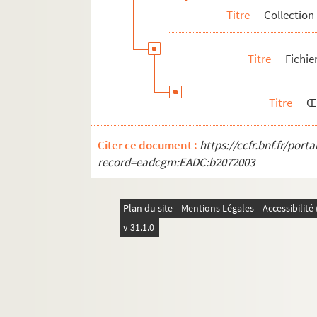
Titre
Collection
Titre
Fichie
Titre
Œ
Citer ce document :
https://ccfr.bnf.fr/por
record=eadcgm:EADC:b2072003
Plan du site
Mentions Légales
Accessibilit
v 31.1.0