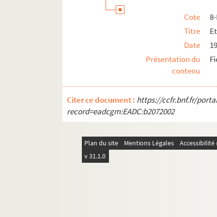
Cote
8
Titre
Et
Date
1
Présentation du
F
contenu
Citer ce document :
https://ccfr.bnf.fr/por
record=eadcgm:EADC:b2072002
Plan du site
Mentions Légales
Accessibilit
v 31.1.0