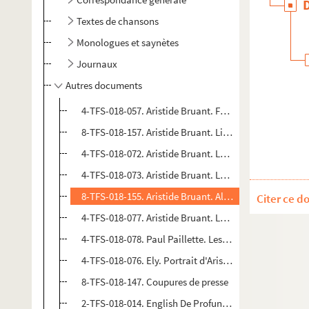
Textes de chansons
Monologues et saynètes
Journaux
Autres documents
4-TFS-018-057. Aristide Bruant. Feuillets annotés
8-TFS-018-157. Aristide Bruant. Liste de chansons
4-TFS-018-072. Aristide Bruant. Le nougat de ma tant
4-TFS-018-073. Aristide Bruant. La mère de Gaston
8-TFS-018-155. Aristide Bruant. Almanach du Mirliton
Citer ce d
4-TFS-018-077. Aristide Bruant. La complainte du Bru
4-TFS-018-078. Paul Paillette. Les bas
4-TFS-018-076. Ely. Portrait d'Aristide Bruant
8-TFS-018-147. Coupures de presse
2-TFS-018-014. English De Profundis. Maquette de par