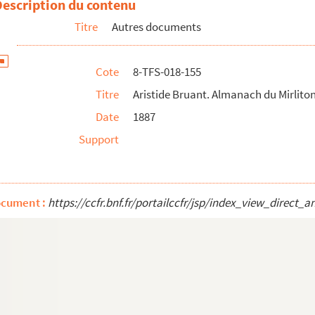
Description du contenu
Titre
Autres documents
Cote
8-TFS-018-155
Titre
Aristide Bruant. Almanach du Mirlito
Date
1887
Support
e Marguerite
 : maquette de couverture
ocument :
https://ccfr.bnf.fr/portailccfr/jsp/index_view_dire
yant
tition