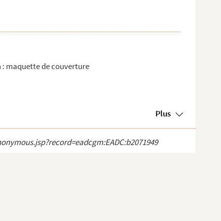
n : maquette de couverture
Plus
ct_anonymous.jsp?record=eadcgm:EADC:b2071949