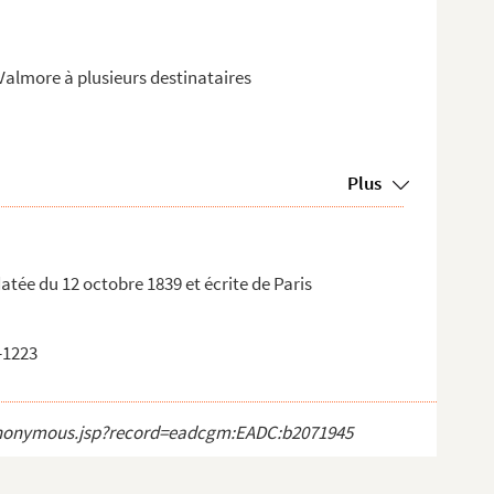
Valmore à plusieurs destinataires
Plus
datée du 12 octobre 1839 et écrite de Paris
5-1223
ct_anonymous.jsp?record=eadcgm:EADC:b2071945