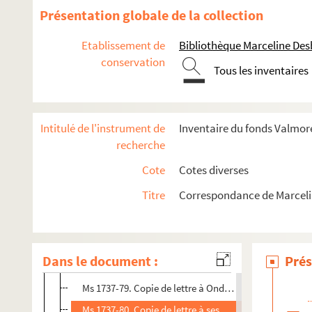
Ms 1737-66. Copie de lettre à Prosper Valmore à Lyon, d
Présentation globale de la collection
Ms 1737-67. Copie de lettre à Frédéric Lepeytre à Marse
Etablissement de
Bibliothèque Marceline De
Ms 1737-68. Copie de lettre à Prosper Valmore à Lyon, 
conservation
Tous les inventaires
Ms 1737-69. Copie de lettre à Prosper Valmore à Lyon d
Ms 1737-70. Copie de lettre à Prosper Valmore à Lyon, 
Ms 1737-71. Copie de lettre à Prosper Valmore à Lyon, 
Intitulé de l'instrument de
Inventaire du fonds Valmore
Ms 1737-72. Copie de lettre à Prosper Valmore à Lyon, 
recherche
Ms 1737-73. Copie de lettre à Prosper Valmore à Lyon d
Cote
Cotes diverses
Ms 1737-74. Copie de lettre à Prosper Valmore à Lyon d
Titre
Correspondance de Marceli
Ms 1737-75. Copie de lettre à Ondine Valmore à Lyon, d
Ms 1737-76. Copie de lettre à Prosper Valmore à Lyon, 
Ms 1737-77. Copie de lettre à Caroline Branchu datée
Dans le document :
Prés
Ms 1737-78. Copie de lettre à Frédéric Lepeytre à Mars
Ms 1737-79. Copie de lettre à Ondine Valmore datée du
Ms 1737-80. Copie de lettre à ses enfants à Paris, daté