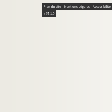
Ms 1735-172. Copie de lettre à Prosper 
Plan du site
Mentions Légales
Accessibilit
Ms 1735-173. Copie de lettre à Jean-Cha
v 31.1.0
Ms 1735-174. Fragment concernant la pla
Ms 1736. Copies de lettres de Marceline 
Ms 1737. Copies de lettres de Marceline D
Ms 1738. Copies de lettres de Marceline 
Ms 1739. Copies de lettres de Marceline 
Ms 1744. Lettre autographe de Marceline D
Ms 1745. Lettres autographes de Marcelin
Ms 1751. Lettres autographes de Marcelin
Ms 1766-54. Lettre autographe à Maria Mou
Ms 1766-153. Lettre autographe à Félix Desb
Ms 1766-154. Lettre autographe conjointe d
Ms 1766-155. Lettre autographe à Eugénie 