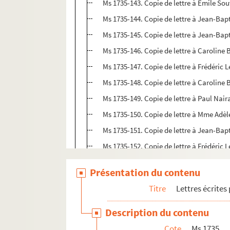
Ms 1735-143. Copie de lettre à Emile Sou
Ms 1735-144. Copie de lettre à Jean-Bapt
Ms 1735-145. Copie de lettre à Jean-Bapt
Ms 1735-146. Copie de lettre à Caroline 
Ms 1735-147. Copie de lettre à Frédéric L
Ms 1735-148. Copie de lettre à Caroline
Ms 1735-149. Copie de lettre à Paul Naira
Ms 1735-150. Copie de lettre à Mme Adèle
Ms 1735-151. Copie de lettre à Jean-Bap
Ms 1735-152. Copie de lettre à Frédéric 
Ms 1735-153. Copie de lettre à Claude-C
Présentation du contenu
Ms 1735-154. Copie de lettre à Messieurs
Titre
Lettres écrites
Ms 1735-155. Copie de lettre à Hippolyt
Ms 1735-156. Copie de lettre à Jean-Cha
Description du contenu
Ms 1735-157. Copie de lettre à Jean-Bap
Cote
Ms 1735