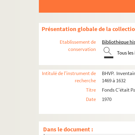
Présentation globale de la collecti
e
Carrés 1469 à 1474. 15
arrondissement
Etablissement de
Bibliothèque his
e
e
Carrés 1475 à 1488. 14
et 15
arrondissement
conservation
Tous les
e
e
Carrés 1489 à 1507. 14
et 15
arrondissement
e
Carrés 1508 à 1527. 14
arrondissement
e
e
Carrés 1528 à 1547. 13
et 14
arrondissements
Intitulé de l'instrument de
BHVP. Inventair
recherche
1469 à 1632
4-EPF-012-1778-085. Plan de Paris quadrillé p
Titre
Fonds C'était P
Carré 1528
Date
1970
Carré 1529
Carré 1530
Carré 1531
Dans le document :
Carré 1532