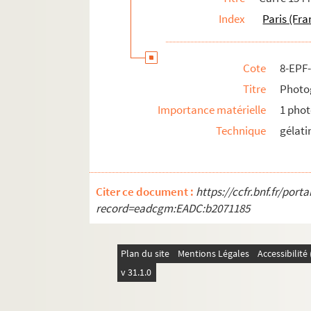
Index
Paris (Fra
Cote
8-EPF
Titre
Photog
Importance matérielle
1 phot
Technique
gélati
Citer ce document :
https://ccfr.bnf.fr/por
record=eadcgm:EADC:b2071185
Plan du site
Mentions Légales
Accessibilit
v 31.1.0