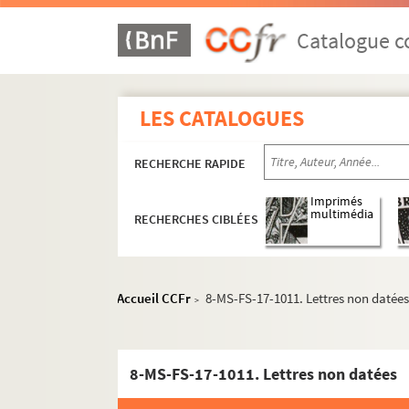
Catalogue co
LES CATALOGUES
RECHERCHE RAPIDE
Imprimés
multimédia
RECHERCHES CIBLÉES
Accueil CCFr
8-MS-FS-17-1011. Lettres non datée
>
8-MS-FS-17-1011. Lettres non datées
Guillaume Apollinaire
Pierre-Marcel Adéma