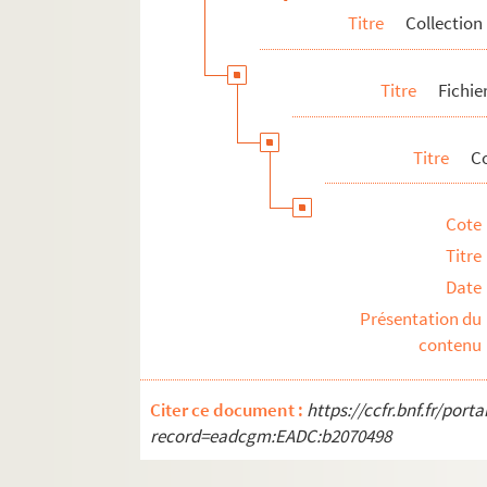
Titre
Collection
Titre
Fichie
Titre
C
Cote
Titre
Date
Présentation du
contenu
Citer ce document :
https://ccfr.bnf.fr/por
record=eadcgm:EADC:b2070498