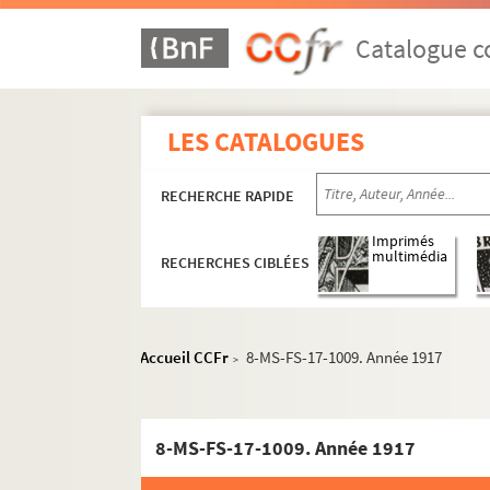
Catalogue co
LES CATALOGUES
RECHERCHE RAPIDE
Imprimés
multimédia
RECHERCHES CIBLÉES
Accueil CCFr
8-MS-FS-17-1009. Année 1917
>
8-MS-FS-17-1009. Année 1917
Guillaume Apollinaire
Pierre-Marcel Adéma