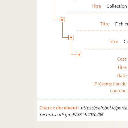
Titre
Collection
Titre
Fichie
Titre
C
Cote
Titre
Date
Présentation du
contenu
Citer ce document :
https://ccfr.bnf.fr/por
record=eadcgm:EADC:b2070496