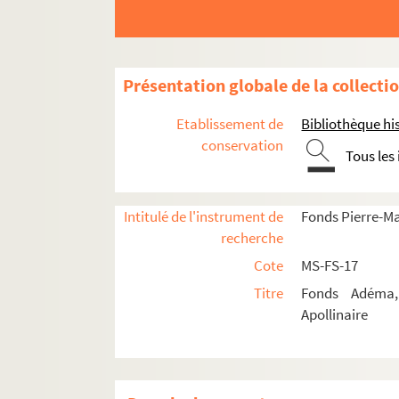
Présentation globale de la collecti
Guillaume Apollinaire
Pierre-Marcel Adéma
Etablissement de
Bibliothèque his
conservation
Activités
Tous les
Collection
4-MS-FS-17-1302. Listes des documents co
Intitulé de l'instrument de
Fonds Pierre-M
2-MS-FS-17-0032. Répertoire alphabéti
recherche
4-MS-FS-17-1386. Don de sa collection à l
Cote
MS-FS-17
Fichier de travail concernant Guillaume
Titre
Fonds Adéma, 
Apollinaire
8-MS-FS-17-1047. Biographie
Correspondance
8-MS-FS-17-0993. Organisation