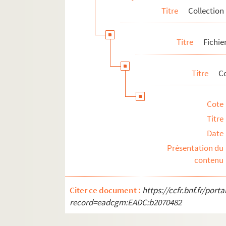
Titre
Collection
Titre
Fichie
Titre
C
Cote
Titre
Date
Présentation du
contenu
Citer ce document :
https://ccfr.bnf.fr/por
record=eadcgm:EADC:b2070482