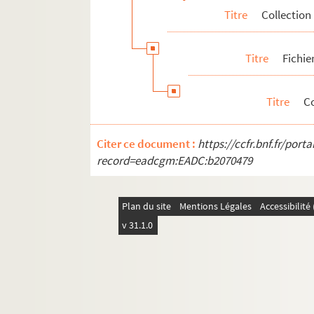
Titre
Collection
Revues
Correspondance
Titre
Fichie
Dossiers documentaires
Titre
C
Citer ce document :
https://ccfr.bnf.fr/por
record=eadcgm:EADC:b2070479
Plan du site
Mentions Légales
Accessibilit
v 31.1.0