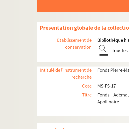
Présentation globale de la collecti
Etablissement de
Bibliothèque his
conservation
Tous les
Guillaume Apollinaire
Intitulé de l'instrument de
Fonds Pierre-M
Pierre-Marcel Adéma
recherche
Activités
Cote
MS-FS-17
Collection
Titre
Fonds Adéma, 
Apollinaire
4-MS-FS-17-1302. Listes des documents co
2-MS-FS-17-0032. Répertoire alphabéti
4-MS-FS-17-1386. Don de sa collection à l