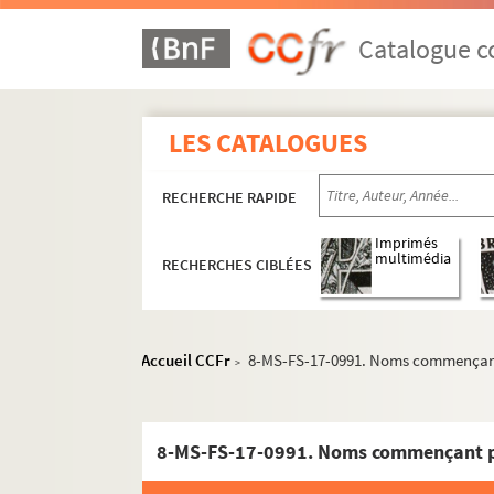
Catalogue co
LES CATALOGUES
RECHERCHE RAPIDE
Imprimés
multimédia
RECHERCHES CIBLÉES
Guillaume Apollinaire
Accueil CCFr
8-MS-FS-17-0991. Noms commençan
>
Pierre-Marcel Adéma
Activités
8-MS-FS-17-0991. Noms commençant p
Collection