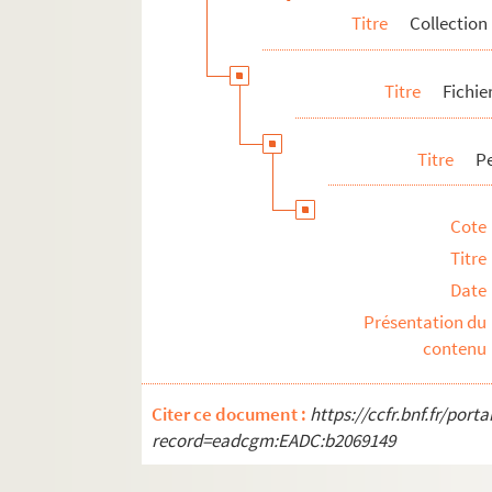
Titre
Collection
Titre
Fichie
Titre
Pe
Cote
Titre
Date
Présentation du
contenu
Citer ce document :
https://ccfr.bnf.fr/por
record=eadcgm:EADC:b2069149