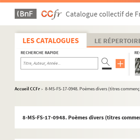
Catalogue collectif de F
LES CATALOGUES
LE RÉPERTOIR
RECHERCHE RAPIDE
RE
Guillaume Apollinaire
Accueil CCFr
8-MS-FS-17-0948. Poèmes divers (titres commenç
>
Pierre-Marcel Adéma
Activités
8-MS-FS-17-0948. Poèmes divers (titres comme
Collection
4-MS-FS-17-1302. Listes des documents collectés et no
2-MS-FS-17-0032. Répertoire alphabétique