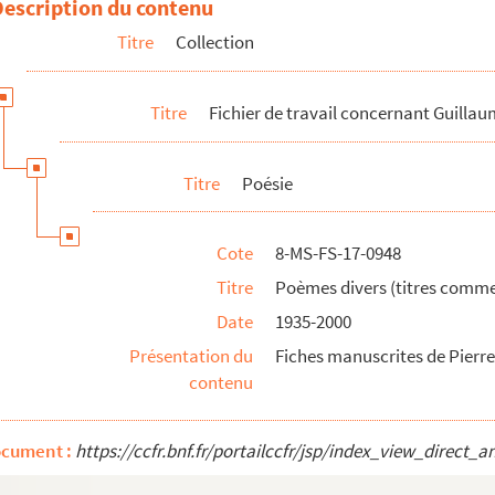
Description du contenu
Titre
Collection
ençant par A)
ençant par B)
Titre
Fichier de travail concernant Guillau
ençant par C)
ençant par D)
Titre
Poésie
ençant par E)
ençant par F)
Cote
8-MS-FS-17-0948
çant par G, H, I, J)
Titre
Poèmes divers (titres comme
ençant par L)
Date
1935-2000
ençant par M)
Présentation du
Fiches manuscrites de Pier
ençant par N)
contenu
ençant par O)
ençant par P)
ocument :
https://ccfr.bnf.fr/portailccfr/jsp/index_view_dire
ençant par Q, R)