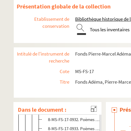
Présentation globale de la collection
4-MS-FS-17-1386. Don de sa collection à la Bibliothèqu
Fichier de travail concernant Guillaume Apollinaire
Etablissement de
Bibliothèque historique de la
conservation
8-MS-FS-17-1047. Biographie
Tous les inventaires
Correspondance
8-MS-FS-17-1037. Etudes et souvenirs
Intitulé de l'instrument de
Fonds Pierre-Marcel Adéma
Iconographie
recherche
Œuvres
Cote
MS-FS-17
Personnalités et divers
Poésie
Titre
Fonds Adéma, Pierre-Marcel 
8-MS-FS-17-0928.
Alcools
8-MS-FS-17-0929.
Le bestiaire
Dans le document :
Prés
8-MS-FS-17-0930.
Calligrammes
8-MS-FS-17-0932. Poèmes à Lou
8-MS-FS-17-0933. Poèmes à Madeleine