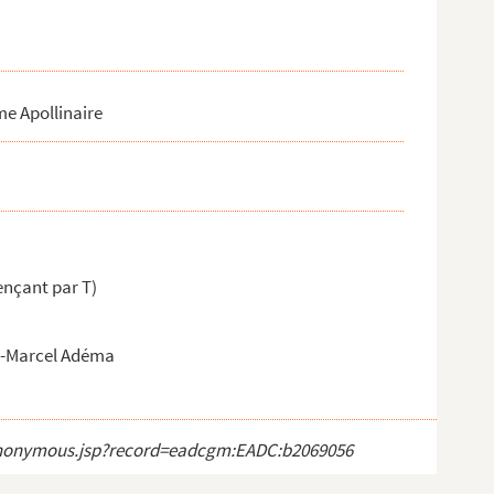
me Apollinaire
nçant par T)
re-Marcel Adéma
ct_anonymous.jsp?record=eadcgm:EADC:b2069056