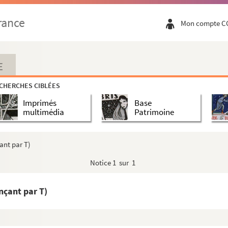
rance
Mon compte C
E
CHERCHES CIBLÉES
Imprimés
Base
multimédia
Patrimoine
ant par T)
Notice
1 sur 1
nçant par T)
tes de travail