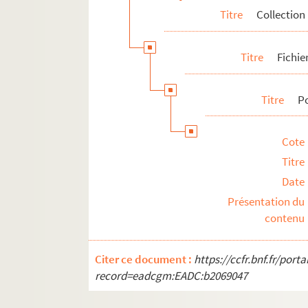
Titre
Collection
Titre
Fichie
Titre
P
Cote
Titre
Date
Présentation du
contenu
Citer ce document :
https://ccfr.bnf.fr/por
record=eadcgm:EADC:b2069047