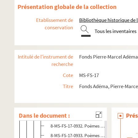
Présentation globale de la collection
4-MS-FS-17-1386. Don de sa collection à la Bibliothèqu
Fichier de travail concernant Guillaume Apollinaire
Etablissement de
Bibliothèque historique de la
conservation
8-MS-FS-17-1047. Biographie
Tous les inventaires
Correspondance
8-MS-FS-17-1037. Etudes et souvenirs
Intitulé de l'instrument de
Fonds Pierre-Marcel Adéma
Iconographie
recherche
Œuvres
Cote
MS-FS-17
Personnalités et divers
Poésie
Titre
Fonds Adéma, Pierre-Marcel 
8-MS-FS-17-0928.
Alcools
8-MS-FS-17-0929.
Le bestiaire
Dans le document :
Prés
8-MS-FS-17-0930.
Calligrammes
8-MS-FS-17-0932. Poèmes à Lou
8-MS-FS-17-0933. Poèmes à Madeleine