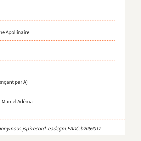
me Apollinaire
nçant par A)
re-Marcel Adéma
ct_anonymous.jsp?record=eadcgm:EADC:b2069017