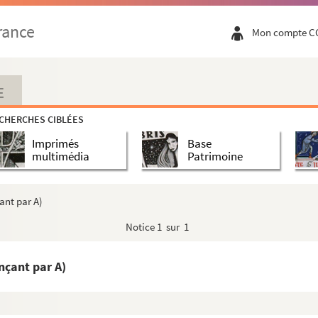
rance
Mon compte C
E
CHERCHES CIBLÉES
Imprimés
Base
multimédia
Patrimoine
ant par A)
Notice
1 sur 1
nçant par A)
tes de travail