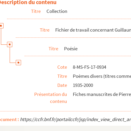
Description du contenu
Titre
Collection
ençant par A)
ençant par B)
Titre
Fichier de travail concernant Guillau
ençant par C)
ençant par D)
Titre
Poésie
ençant par E)
ençant par F)
Cote
8-MS-FS-17-0934
çant par G, H, I, J)
Titre
Poèmes divers (titres comme
ençant par L)
Date
1935-2000
ençant par M)
Présentation du
Fiches manuscrites de Pier
ençant par N)
contenu
ençant par O)
ençant par P)
ocument :
https://ccfr.bnf.fr/portailccfr/jsp/index_view_dire
ençant par Q, R)