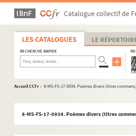
Catalogue collectif de F
LES CATALOGUES
LE RÉPERTOIR
RECHERCHE RAPIDE
RE
Guillaume Apollinaire
Accueil CCFr
8-MS-FS-17-0934. Poèmes divers (titres commenç
>
Pierre-Marcel Adéma
Activités
8-MS-FS-17-0934. Poèmes divers (titres comme
Collection
4-MS-FS-17-1302. Listes des documents collectés et no
2-MS-FS-17-0032. Répertoire alphabétique